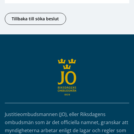
Tillbaka till söka beslut
Sidfot
Justitieombudsmannen (JO), eller Riksdagens
ombudsmän som är det officiella namnet, granskar att
myndigheterna arbetar enligt de lagar och regler som