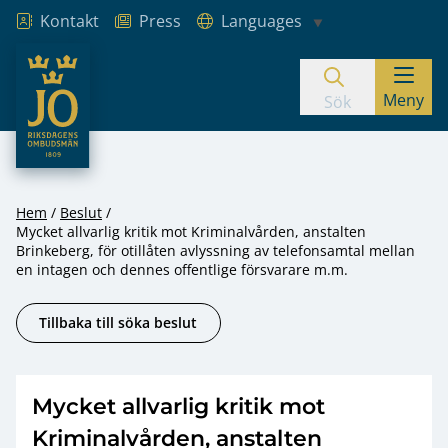
Kontakt
Press
Languages
JO – Riksdagens Ombudsmän
Meny
Hoppa till innehåll
Sök
Hem
Beslut
Mycket allvarlig kritik mot Kriminalvården, anstalten
Brinkeberg, för otillåten avlyssning av telefonsamtal mellan
en intagen och dennes offentlige försvarare m.m.
Tillbaka till söka beslut
Mycket allvarlig kritik mot
Kriminalvården, anstalten