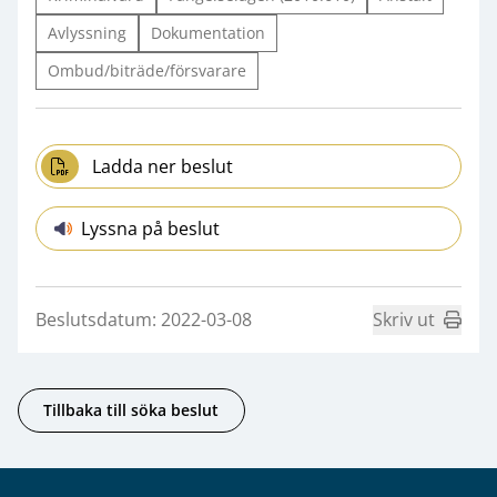
Avlyssning
Dokumentation
Ombud/biträde/försvarare
Ladda ner beslut
Lyssna på beslut
Beslutsdatum: 2022-03-08
Skriv ut
Tillbaka till söka beslut
Sidfot