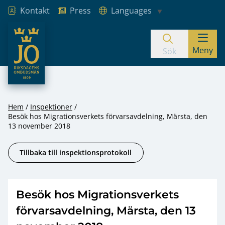
Kontakt
Press
Languages
JO – Riksdagens Ombudsmän
Meny
Hoppa till innehåll
Sök
Hem
Inspektioner
Besök hos Migrationsverkets förvarsavdelning, Märsta, den
13 november 2018
Tillbaka till inspektionsprotokoll
Besök hos Migrationsverkets
förvarsavdelning, Märsta, den 13