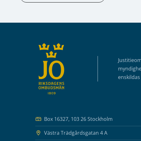
Sidfot
Justitieo
myndighet
enskildas 
Box 16327, 103 26 Stockholm
Västra Trädgårdsgatan 4 A