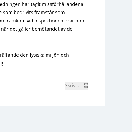
tsledningen har tagit missförhållandena
te som bedrivits framstår som
som framkom vid inspektionen drar hon
gar när det gäller bemötandet av de
träffande den fysiska miljön och
g.
Skriv ut