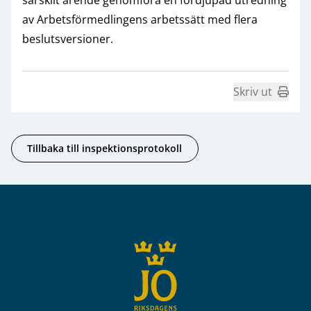
av Arbetsförmedlingens arbetssätt med flera
beslutsversioner.
Skriv ut
Tillbaka till inspektionsprotokoll
Sidfot