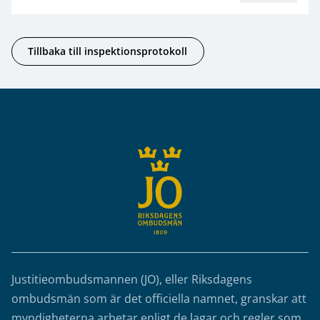
Tillbaka till inspektionsprotokoll
Sidfot
Justitieombudsmannen (JO), eller Riksdagens
ombudsmän som är det officiella namnet, granskar att
myndigheterna arbetar enligt de lagar och regler som