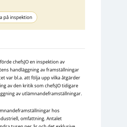
a på inspektion
örde chefsJO en inspektion av
tens handläggning av framställningar
t var bl.a. att följa upp vilka åtgärder
ng av den kritik som chefsJO tidigare
äggning av utlämnandeframställningar.
lämnandeframställningar hos
dustriell, omfattning. Antalet
 hundra tusen per år och det exklusive