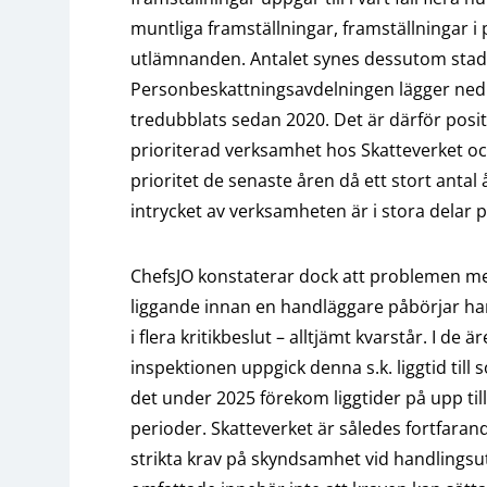
muntliga framställningar, framställningar
utlämnanden. Antalet synes dessutom stadi
Personbeskattningsavdelningen lägger ne
tredubblats sedan 2020. Det är därför posi
prioriterad verksamhet hos Skatteverket oc
prioritet de senaste åren då ett stort antal
intrycket av verksamheten är i stora delar po
ChefsJO konstaterar dock att problemen me
liggande innan en handläggare påbörjar h
i flera kritikbeslut – alltjämt kvarstår. I 
inspektionen uppgick denna s.k. liggtid til
det under 2025 förekom liggtider på upp til
perioder. Skatteverket är således fortfarand
strikta krav på skyndsamhet vid handlings