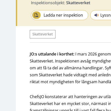
Inspektionsobjekt:
Skatteverket
Ladda ner inspektion
Lyssn
Skatteverket
JO:s uttalande i korthet:
I mars 2026 genomf
Skatteverket. Inspektionen avsåg myndighe
om att få ta del av allmänna handlingar. Syfte
som Skatteverket hade vidtagit med anledni
riktat mot myndigheten för långsam handl
ChefsJO konstaterar att hanteringen av ut
Skatteverket har en mycket stor, närmast in
framställningar uppgår till i vart fall flera