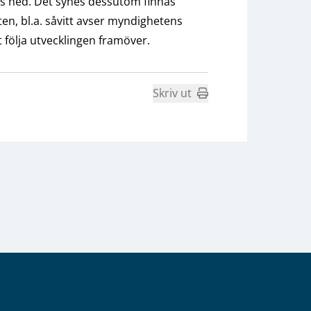
as ned. Det synes dessutom finnas
, bl.a. såvitt avser myndighetens
t följa utvecklingen framöver.
Skriv ut