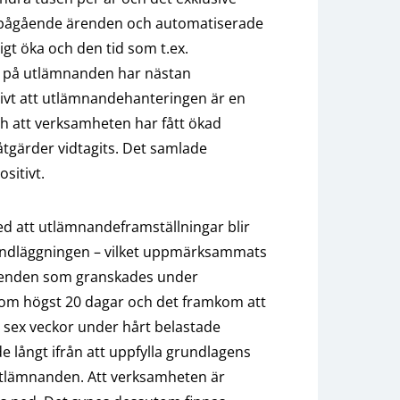
 i pågående ärenden och automatiserade
gt öka och den tid som t.ex.
d på utlämnanden har nästan
tivt att utlämnandehanteringen är en
h att verksamheten har fått ökad
 åtgärder vidtagits. Det samlade
sitivt.
d att utlämnandeframställningar blir
andläggningen – vilket uppmärksammats
de ärenden som granskades under
l som högst 20 dagar och det framkom att
l sex veckor under hårt belastade
e långt ifrån att uppfylla grundlagens
utlämnanden. Att verksamheten är