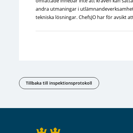
omfattade innebär inte att kraven kan sätt
andra utmaningar i utlämnandeverksamheten
tekniska lösningar. ChefsJO har för avsikt at
Tillbaka till inspektionsprotokoll
Sidfot