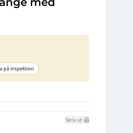
änge med
a på inspektion
Skriv ut