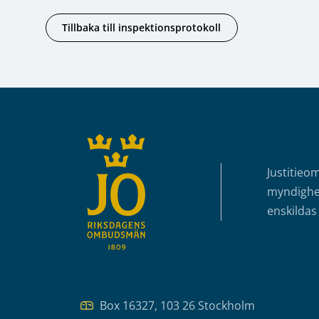
Tillbaka till inspektionsprotokoll
Sidfot
Justitieo
myndighet
enskildas 
Box 16327, 103 26 Stockholm