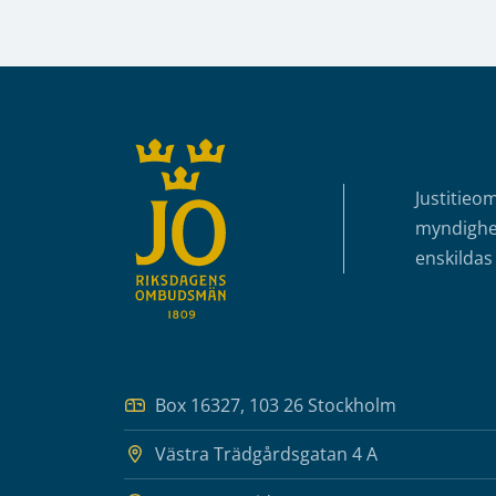
Sidfot
Justitieo
myndighet
enskildas 
Box 16327, 103 26 Stockholm
Västra Trädgårdsgatan 4 A