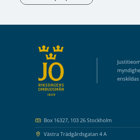
Sidfot
Justitieo
myndighet
enskildas 
Box 16327, 103 26 Stockholm
Västra Trädgårdsgatan 4 A