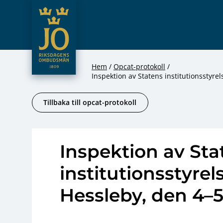
JO – Riksdagens Ombudsmän
Hoppa till innehåll
Hem
Opcat-protokoll
Inspektion av Statens institutionssty
Tillbaka till opcat-protokoll
Inspektion av Sta
institutionsstyr
Hessleby, den 4–