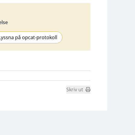
else
Lyssna på opcat-protokoll
Skriv ut