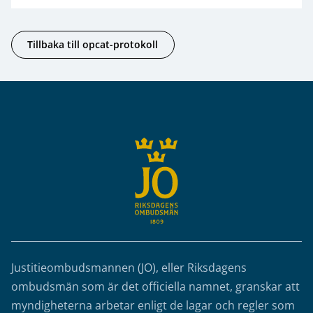
Tillbaka till opcat-protokoll
Sidfot
Justitieombudsmannen (JO), eller Riksdagens
ombudsmän som är det officiella namnet, granskar att
myndigheterna arbetar enligt de lagar och regler som