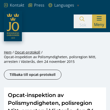
Kontakt
Press
Languages
JO – Riksdagens Ombudsmän
Meny
Hoppa till innehåll
Sök
Hem
Opcat-protokoll
Opcat-inspektion av Polismyndigheten, polisregion Mitt,
arresten i Västerås, den 24 november 2015
Tillbaka till opcat-protokoll
Opcat-inspektion av
Polismyndigheten, polisregion