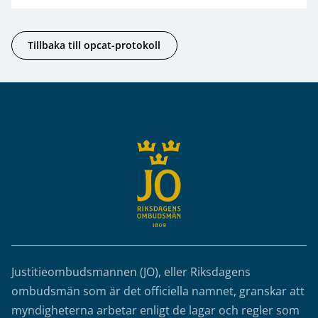
Tillbaka till opcat-protokoll
Sidfot
Justitieombudsmannen (JO), eller Riksdagens
ombudsmän som är det officiella namnet, granskar att
myndigheterna arbetar enligt de lagar och regler som