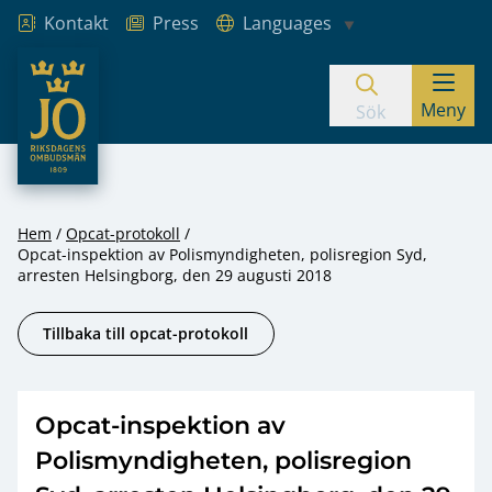
Kontakt
Press
Languages
JO – Riksdagens Ombudsmän
Meny
Hoppa till innehåll
Sök
Hem
Opcat-protokoll
Opcat-inspektion av Polismyndigheten, polisregion Syd,
arresten Helsingborg, den 29 augusti 2018
Tillbaka till opcat-protokoll
Opcat-inspektion av
Polismyndigheten, polisregion