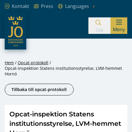
Kontakt
Press
Languages
JO – Riksdagens Ombudsmän
Meny
Hoppa till innehåll
Sök
Hem
Opcat-protokoll
Opcat-inspektion Statens institutionsstyrelse, LVM-hemmet
Hornö
Tillbaka till opcat-protokoll
Opcat-inspektion Statens
institutionsstyrelse, LVM-hemmet