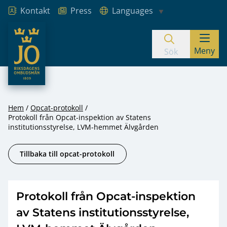
Kontakt
Press
Languages
JO – Riksdagens Ombudsmän
Meny
Hoppa till innehåll
Sök
Hem
Opcat-protokoll
Protokoll från Opcat-inspektion av Statens
institutionsstyrelse, LVM-hemmet Älvgården
Tillbaka till opcat-protokoll
Protokoll från Opcat-inspektion
av Statens institutionsstyrelse,