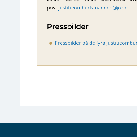
post
justitieombudsmannen@jo.se
.
Pressbilder
Pressbilder på de fyra justitieom
Sidfot