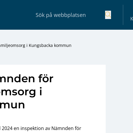
K
Familjeomsorg i Kungsbacka kommun
mnden för
omsorg i
mmun
l 2024 en inspektion av Nämnden för