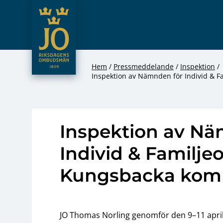
JO – Riksdagens Ombudsmän
Hoppa till innehåll
Hem
Pressmeddelande
Inspektion
Inspektion av Nämnden för Individ & 
Inspektion av Nä
Individ & Familje
Kungsbacka ko
JO Thomas Norling genomför den 9–11 apri