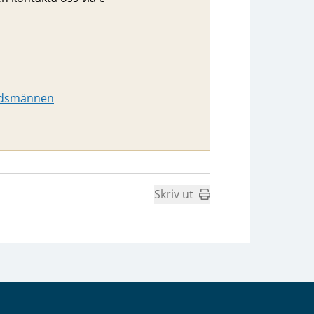
budsmännen
Skriv ut