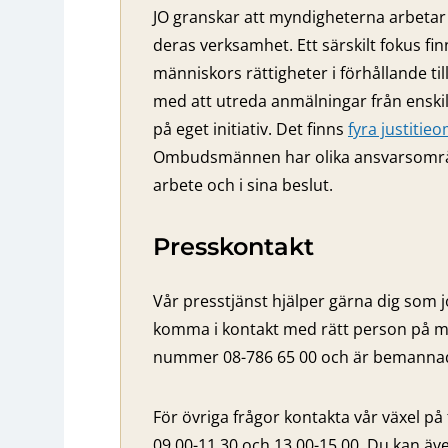
JO granskar att myndigheterna arbetar 
deras verksamhet. Ett särskilt fokus fi
människors rättigheter i förhållande ti
med att utreda anmälningar från ensk
på eget initiativ. Det finns
fyra justiti
Ombudsmännen har olika ansvarsområden
arbete och i sina beslut.
Presskontakt
Vår presstjänst hjälper gärna dig som j
komma i kontakt med rätt person på m
nummer 08-786 65 00 och är bemannad 
För övriga frågor kontakta vår växel på
09.00-11.30 och 13.00-15.00. Du kan äve