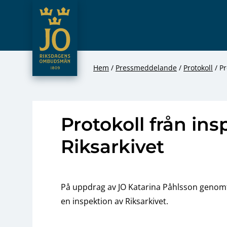
JO – Riksdagens Ombudsmän
Hoppa till innehåll
Hem
Pressmeddelande
Protokoll
Pr
Protokoll från ins
Riksarkivet
På uppdrag av JO Katarina Påhlsson geno
en inspektion av Riksarkivet.