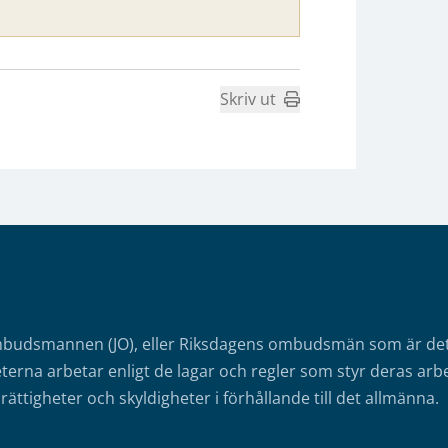
Skriv ut
mbudsmannen (JO), eller Riksdagens ombudsmän som är det o
erna arbetar enligt de lagar och regler som styr deras arbe
rättigheter och skyldigheter i förhållande till det allmänna.