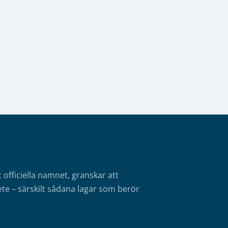
fficiella namnet, granskar att
te – särskilt sådana lagar som berör