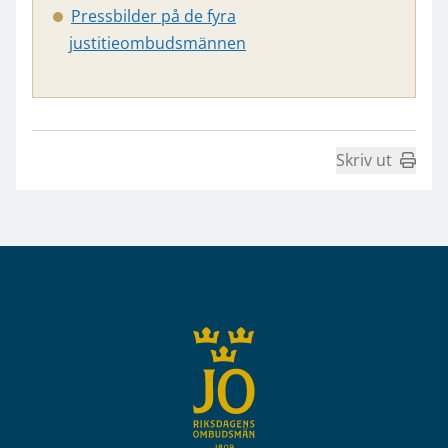
Pressbilder på de fyra
justitieombudsmännen
Skriv ut
Sidfot