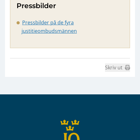
Pressbilder
Pressbilder på de fyra
justitieombudsmännen
Skriv ut
Sidfot