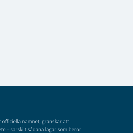
fficiella namnet, granskar att
te – särskilt sådana lagar som berör