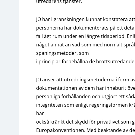
utredarens tjänster.
JO har i granskningen kunnat konstatera a
personerna har dokumenterats på ett detalje
fall ägt rum under en längre tidsperiod. Enl
något annat än vad som med normalt spr
spaningsmetoder, som
i princip är förbehållna de brottsutredand
JO anser att utredningsmetoderna i form a
dokumentationen av dem har inneburit över
personliga förhållanden och utgjort ett så
integriteten som enligt regeringsformen kr
har
också kränkt det skydd för privatlivet som ga
Europakonventionen. Med beaktande av det 