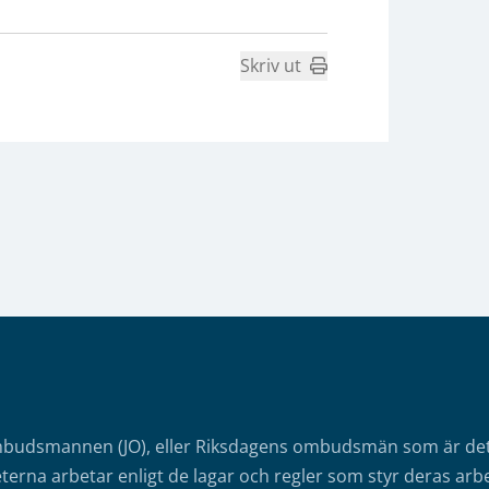
Skriv ut
mbudsmannen (JO), eller Riksdagens ombudsmän som är det o
erna arbetar enligt de lagar och regler som styr deras arbe