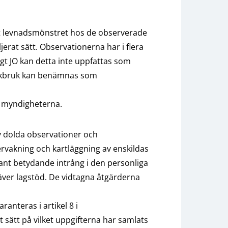
tt levnadsmönstret hos de observerade
rat sätt. Observationerna har i flera
igt JO kan detta inte uppfattas som
åkbruk kan benämnas som
e myndigheterna.
v dolda observationer och
vakning och kartläggning av enskildas
dant betydande intrång i den personliga
äver lagstöd. De vidtagna åtgärderna
ranteras i artikel 8 i
sätt på vilket uppgifterna har samlats