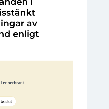
landen i
isstänkt
ningar av
nd enligt
 Lennerbrant
 beslut