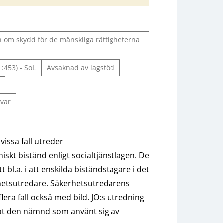
 om skydd för de mänskliga rättigheterna
1:453) - SoL
Avsaknad av lagstöd
svar
issa fall utreder
iskt bistånd enligt socialtjänstlagen. De
l.a. i att enskilda biståndstagare i det
rhetsutredare. Säkerhetsutredarens
era fall också med bild. JO:s utredning
ot den nämnd som använt sig av