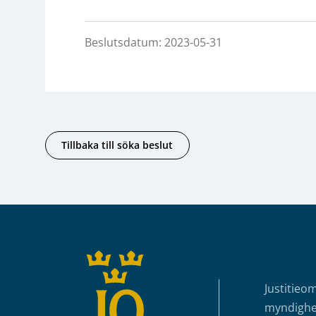
Beslutsdatum: 2023-05-31
Tillbaka till söka beslut
Sidfot
Justitieo
myndighet