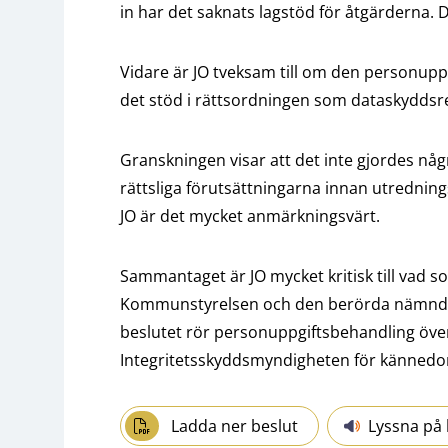
in har det saknats lagstöd för åtgärderna. De
Vidare är JO tveksam till om den personup
det stöd i rättsordningen som dataskyddsre
Granskningen visar att det inte gjordes n
rättsliga förutsättningarna innan utredni
JO är det mycket anmärkningsvärt.
Sammantaget är JO mycket kritisk till vad 
Kommunstyrelsen och den berörda nämnden få
beslutet rör personuppgiftsbehandling över
Integritetsskyddsmyndigheten för känned
Ladda ner beslut
Lyssna på 