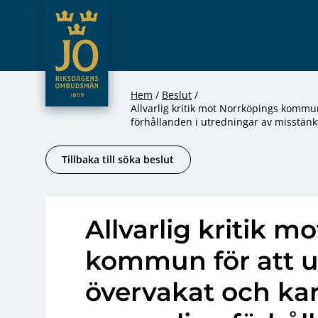
JO – Riksdagens Ombudsmän
Hoppa till innehåll
Hem
Beslut
Allvarlig kritik mot Norrköpings kommun
förhållanden i utredningar av misstänkt
Tillbaka till söka beslut
Allvarlig kritik m
kommun för att ut
övervakat och kar