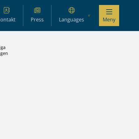
ontakt
Press
Languages
Meny
iga
agen