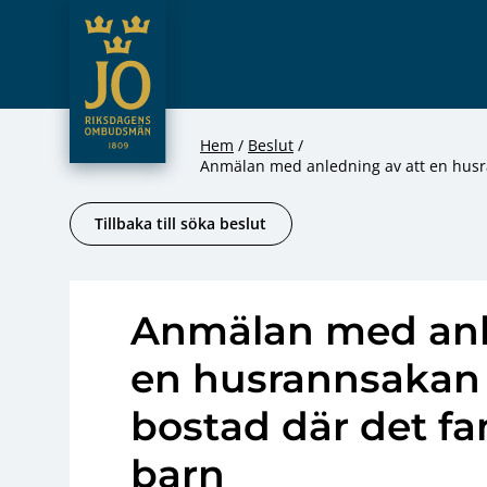
JO – Riksdagens Ombudsmän
Hoppa till innehåll
Hem
Beslut
Anmälan med anledning av att en husr
Tillbaka till söka beslut
Anmälan med anl
en husrannsakan 
bostad där det f
barn