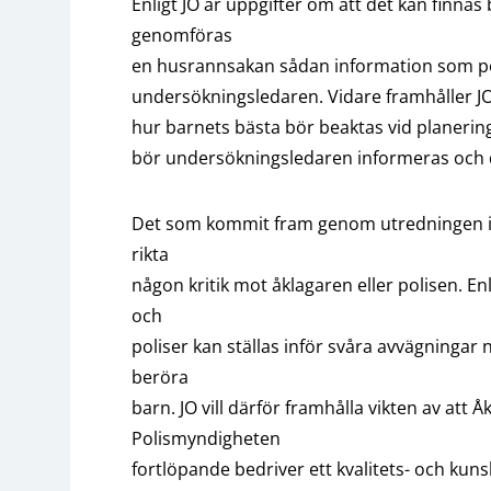
Enligt JO är uppgifter om att det kan finnas
genomföras
en husrannsakan sådan information som po
undersökningsledaren. Vidare framhåller J
hur barnets bästa bör beaktas vid planerin
bör undersökningsledaren informeras och d
Det som kommit fram genom utredningen i de
rikta
någon kritik mot åklagaren eller polisen. Enl
och
poliser kan ställas inför svåra avvägninga
beröra
barn. JO vill därför framhålla vikten av att
Polismyndigheten
fortlöpande bedriver ett kvalitets- och kuns