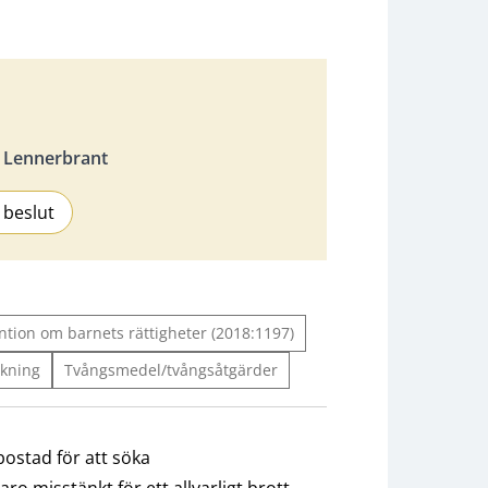
 Lennerbrant
 beslut
tion om barnets rättigheter (2018:1197)
kning
Tvångsmedel/tvångsåtgärder
ostad för att söka
ro misstänkt för ett allvarligt brott.