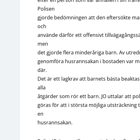
Polisen
gjorde bedömningen att den eftersökte ma
och
använde därför ett offensivt tillvägagångss
men
det gjorde flera minderåriga barn. Av utre
genomföra husrannsakan i bostaden var me
där.
Det är ett lagkrav att barnets bästa beakta
alla
åtgärder som rör ett barn. JO uttalar att 
göras för att i största möjliga utsträckning
en
husrannsakan.