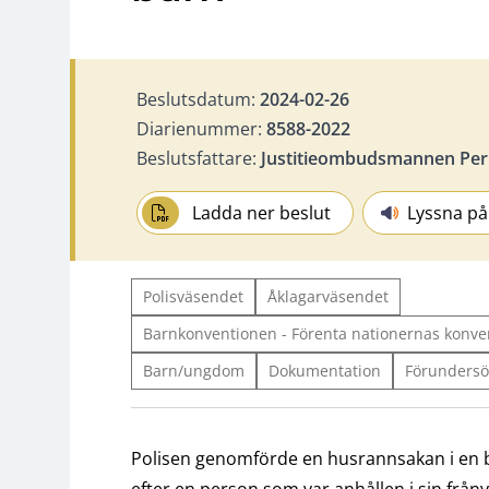
Beslutsdatum:
2024-02-26
Diarienummer:
8588-2022
Beslutsfattare:
Justitieombudsmannen Per
Ladda ner beslut
Lyssna på
Polisväsendet
Åklagarväsendet
Barnkonventionen - Förenta nationernas konven
Barn/ungdom
Dokumentation
Förundersö
Polisen genomförde en husrannsakan i en b
efter en person som var anhållen i sin frånva