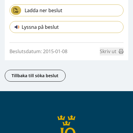
Ladda ner beslut
Lyssna på beslut
Beslutsdatum: 2015-01-08
Skriv ut
Tillbaka till söka beslut
Sidfot