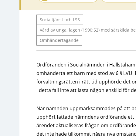
Socialtjänst och LSS
Vård av unga, lagen (1990:52) med särskilda 
Omhändertagande
Ordföranden i Socialnämnden i Hallstaha
omhänderta ett barn med stöd av 6 § LVU. På
förvaltningsrätten i rätt tid upphörde de
i detta fall inte att lasta någon enskild för d
När nämnden uppmärksammades på att be
upphört fattade nämndens ordförande ett ny
ärendet aktualiseras frågan om ordföranden
det inte hade tillkommit några nya omständ