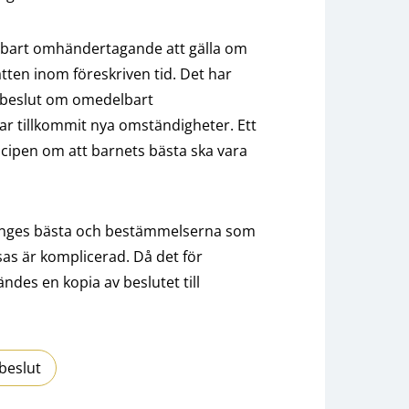
lbart omhändertagande att gälla om
ätten inom föreskriven tid. Det har
tt beslut om omedelbart
r tillkommit nya omständigheter. Ett
ncipen om att barnets bästa ska vara
en unges bästa och bestämmelserna som
ösas är komplicerad. Då det för
des en kopia av beslutet till
beslut