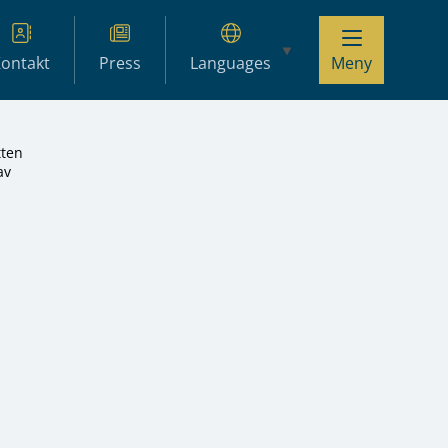
ontakt
Press
Languages
Meny
tten
av