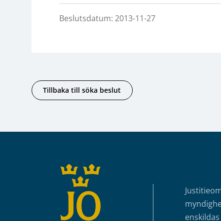
Beslutsdatum: 2013-11-27
Tillbaka till söka beslut
Sidfot
Justitieo
myndighet
enskildas 