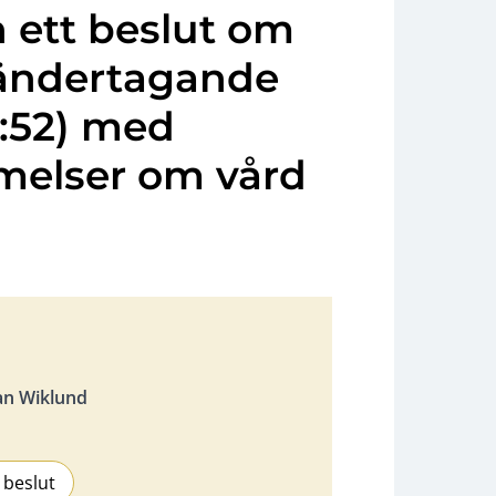
n ett beslut om
ändertagande
0:52) med
melser om vård
an Wiklund
 beslut