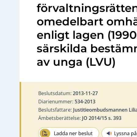
förvaltningsrätte
omedelbart omh
enligt lagen (199
särskilda bestäm
av unga (LVU)
Beslutsdatum:
2013-11-27
Diarienummer:
534-2013
Beslutsfattare:
Justitieombudsmannen Lili
Ämbetsberättelse:
JO 2014/15 s. 393
Ladda ner beslut
Lyssna på