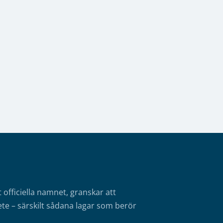
fficiella namnet, granskar att
te – särskilt sådana lagar som berör