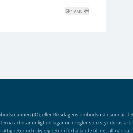
Skriv ut
mbudsmannen (JO), eller Riksdagens ombudsmän som är det o
erna arbetar enligt de lagar och regler som styr deras arbe
rättigheter och skyldigheter i förhållande till det allmänna.