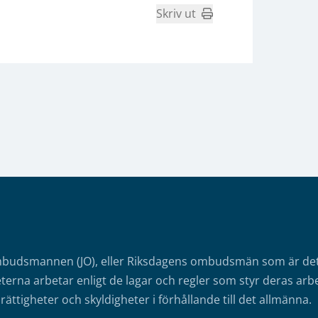
Skriv ut
mbudsmannen (JO), eller Riksdagens ombudsmän som är det o
erna arbetar enligt de lagar och regler som styr deras arbe
rättigheter och skyldigheter i förhållande till det allmänna.