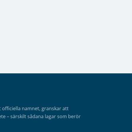
fficiella namnet, granskar att
te – särskilt sådana lagar som berör