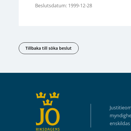
Beslutsdatum: 1999-12-28
Tillbaka till söka beslut
Sidfot
Justitieo
myndighet
enskildas 