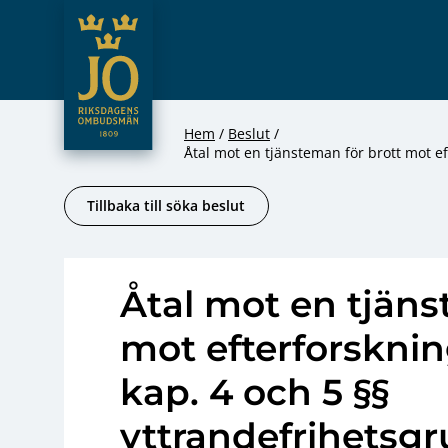
JO – Riksdagens Ombudsmän
Hoppa till innehåll
Hem
Beslut
Åtal mot en tjänsteman för brott mot ef
Tillbaka till söka beslut
Åtal mot en tjäns
mot efterforsknin
kap. 4 och 5 §§
yttrandefrihetsg