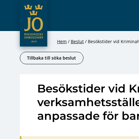
JO – Riksdagens Ombudsmän
Hoppa till innehåll
Hem
Beslut
Besökstider vid Krimina
Tillbaka till söka beslut
Besökstider vid 
verksamhetsställ
anpassade för ba