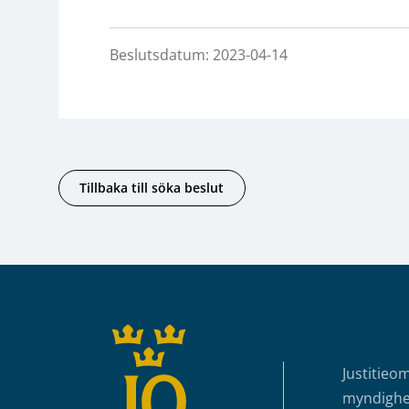
Beslutsdatum: 2023-04-14
Tillbaka till söka beslut
Sidfot
Justitieo
myndighet