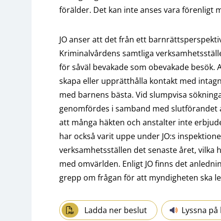
förälder. Det kan inte anses vara förenlig
JO anser att det från ett barnrättsperspekti
Kriminalvårdens samtliga verksamhetsstäl
för såväl bevakade som obevakade besök. A
skapa eller upprätthålla kontakt med intagna
med barnens bästa. Vid slumpvisa sökning
genomfördes i samband med slutförandet a
att många häkten och anstalter inte erbju
har också varit uppe under JO:s inspektion
verksamhetsställen det senaste året, vilka h
med omvärlden. Enligt JO finns det anlednin
grepp om frågan för att myndigheten ska le
Ladda ner beslut
Lyssna på 