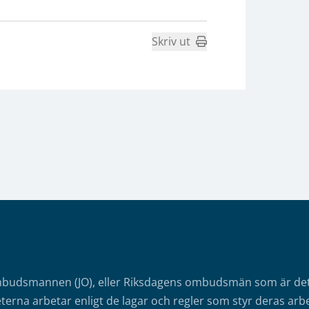
Skriv ut
mbudsmannen (JO), eller Riksdagens ombudsmän som är det o
erna arbetar enligt de lagar och regler som styr deras arbe