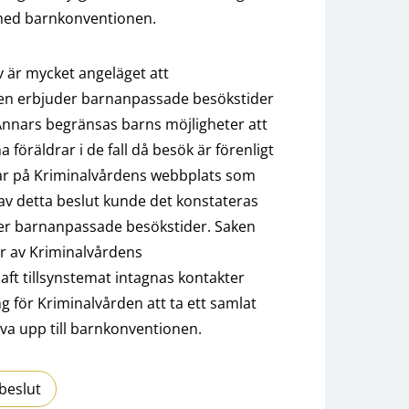
t med barnkonventionen.
v är mycket angeläget att
len erbjuder barnanpassade besökstider
nnars begränsas barns möjligheter att
 föräldrar i de fall då besök är förenligt
ar på Kriminalvårdens webbplats som
v detta beslut kunde det konstateras
der barnanpassade besökstider. Saken
er av Kriminalvårdens
aft tillsynstemat intagnas kontakter
g för Kriminalvården att ta ett samlat
va upp till barnkonventionen.
beslut