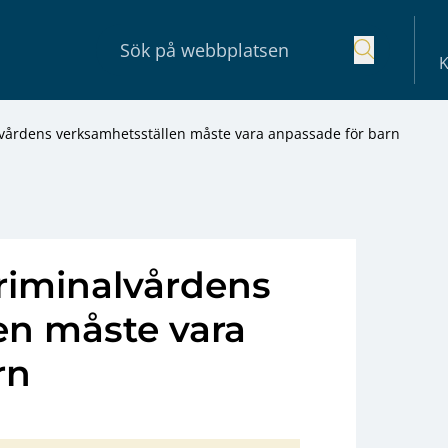
K
lvårdens verksamhetsställen måste vara anpassade för barn
Kriminalvårdens
en måste vara
rn