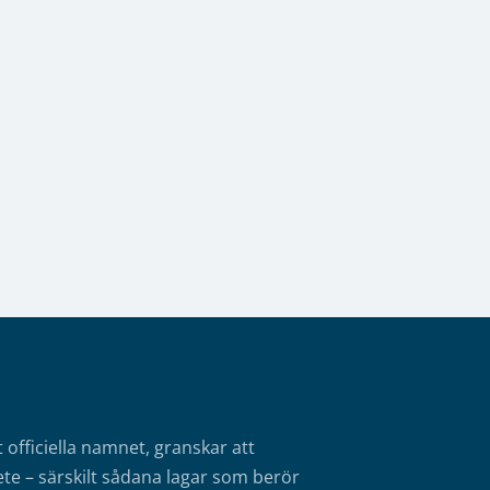
fficiella namnet, granskar att
te – särskilt sådana lagar som berör