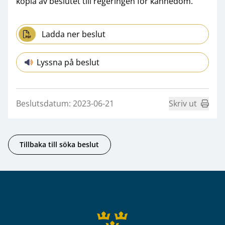
kopia av beslutet till regeringen för kännedom.
Ladda ner beslut
Lyssna på beslut
Beslutsdatum: 2023-06-21
Skriv ut
Tillbaka till söka beslut
Sidfot