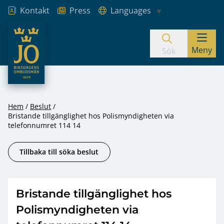
Kontakt
Press
Languages
JO – Riksdagens Ombudsmän
Meny
Hoppa till innehåll
Sök
Hem
Beslut
Bristande tillgänglighet hos Polismyndigheten via
telefonnumret 114 14
Tillbaka till söka beslut
Bristande tillgänglighet hos
Polismyndigheten via