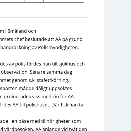
em i Småland och
mmets chef beslutade att AA på grund
de handräckning av Polismyndigheten.
es av polis fördes han till sjukhus och
ör observation. Senare samma dag
mmet genom s.k. stafettkörning.
nsporten mådde dåligt uppsöktes
n ordinerades viss medicin för AA.
rdes AA till polishuset. Där fick han ta
ade i en påse med tillhörigheter som
id vårdbesöken. AA anlände vid tvåtiden