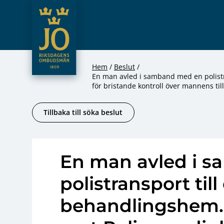
JO – Riksdagens Ombudsmän
Hoppa till innehåll
Hem
Beslut
En man avled i samband med en polistra
för bristande kontroll över mannens til
Tillbaka till söka beslut
En man avled i 
polistransport till 
behandlingshem. A