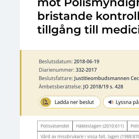
mot Polismyndigh
bristande kontro
tillgång till medic
Beslutsdatum:
2018-06-19
Diarienummer:
332-2017
Beslutsfattare:
Justitieombudsmannen Ceci
Ämbetsberättelse:
JO 2018/19 s. 428
Ladda ner beslut
Lyssna på
Polisväsendet
Häkteslagen (2010:611)
Poli
Vård av missbrukare i vissa fall, lagen (1988:8