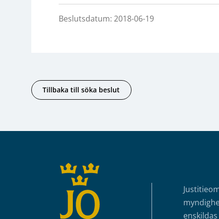
Beslutsdatum: 2018-06-19
Tillbaka till söka beslut
Sidfot
Justitieo
myndighet
enskildas 