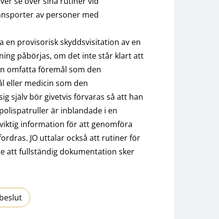
er se över sina rutiner vid
 transporter av personer med
ra en provisorisk skyddsvisitation av en
g påbörjas, om det inte står klart att
ven omfatta föremål som den
l eller medicin som den
 själv bör givetvis förvaras så att han
olispatruller är inblandade i en
 viktig information för att genomföra
rdras. JO uttalar också att rutiner för
e att fullständig dokumentation sker
beslut