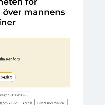
eten för
ll över mannens
iner
lia Renfors
 beslut
slagen (1984:387)
70) om - LVM
Arrest
Frihetsberövande