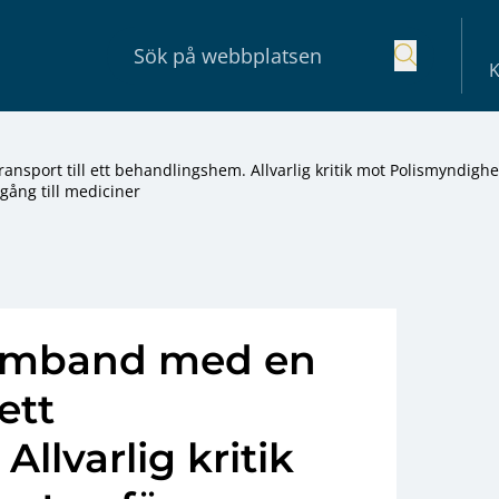
K
nsport till ett behandlingshem. Allvarlig kritik mot Polismyndigh
lgång till mediciner
samband med en
ett
llvarlig kritik