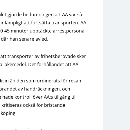
fälet gjorde bedömningen att AA var så
ar lämpligt att fortsätta transporten. AA
r 30-45 minuter upptäckte arrestpersonal
, där han senare avled.
 att transporter av frihetsberövade sker
ra läkemedel. Det förhållandet att AA
dicin än den som ordinerats för resan
omförandet av handräckningen, och
hade kontroll över AA:s tillgång till
ritiseras också för bristande
nköping.