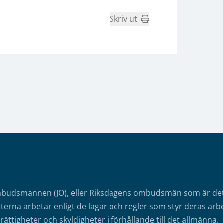
Skriv ut
mbudsmannen (JO), eller Riksdagens ombudsmän som är det o
erna arbetar enligt de lagar och regler som styr deras arbe
rättigheter och skyldigheter i förhållande till det allmänna.