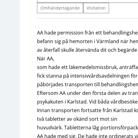
Omhändertagande
Visitation
AA hade permission från ett behandlingsh
befann sig på hemorten i Värmland när he
av återfall skulle återvända dit och begär
När AA,
som hade ett läkemedelsmissbruk, anträffad
fick stanna på intensivvårdsavdelningen f
påbörjades transporten till behandlingshe
Eftersom AA under den första delen av tra
psykakuten i Karlstad. Vid båda vårdbesöke
Innan transporten fortsatte från Karlstad kö
två tabletter av okänd sort mot sin
huvudvärk. Tabletterna låg portionsförpack
AA hade med sig. De hade inte ordinerats v