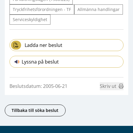
Tryckfrihetsförordningen - TF
Allmänna handlingar
Serviceskyldighet
Ladda ner beslut
Lyssna på beslut
Beslutsdatum: 2005-06-21
Skriv ut
Tillbaka till söka beslut
Sidfot