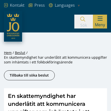
Kontakt
Press
Languages
JO – Riksdagens Ombudsmän
Meny
Hoppa till innehåll
Sök
Hem
Beslut
En skattemyndighet har underlåtit att kommunicera uppgifter
som inhämtats i ett folkbokföringsärende
Tillbaka till söka beslut
En skattemyndighet har
underlåtit att kommunicera