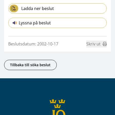
Ladda ner beslut
Lyssna på beslut
Beslutsdatum: 2002-10-17
Skriv ut
Tillbaka till söka beslut
Sidfot