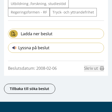
Utbildning ,forskning, studiestöd
Regeringsformen - RF
Tryck- och yttrandefrihet
Ladda ner beslut
Lyssna på beslut
Beslutsdatum: 2008-02-06
Skriv ut
Tillbaka till söka beslut
Sidfot