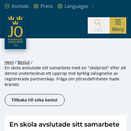
Kontakt
Press
Languages
JO – Riksdagens Ombudsmän
Meny
Hoppa till innehåll
Sök
Hem
Beslut
En skola avslutade sitt samarbete med en "skolpräst" efter att
denne undertecknat ett upprop mot kyrklig välsignelse av
registrerade partnerskap. Fråga om yttrandefriheten hade
kränkts
Tillbaka till söka beslut
En skola avslutade sitt samarbete