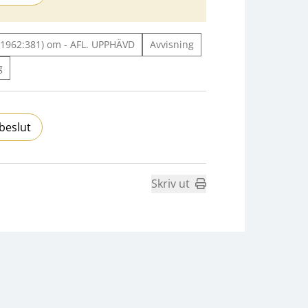
 (1962:381) om - AFL. UPPHÄVD
Avvisning
g
beslut
Skriv ut