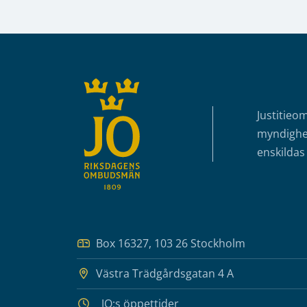
Sidfot
Justitieo
myndighet
enskildas 
Box 16327, 103 26 Stockholm
Västra Trädgårdsgatan 4 A
JO:s öppettider