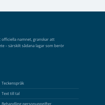
fficiella namnet, granskar att
te – särskilt sådana lagar som berör
Teckenspråk
Text till tal
Behandling personuppgifter