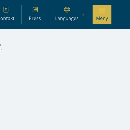
ontakt
Press
Languages
Meny
n
e