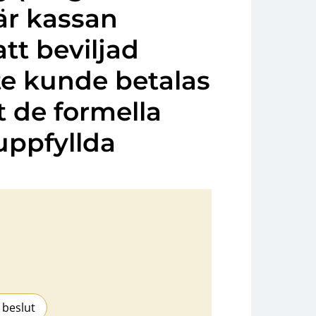
är kassan
att beviljad
te kunde betalas
t de formella
 uppfyllda
 beslut