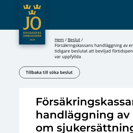
JO – Riksdagens Ombudsmän
Hoppa till innehåll
Hem
Beslut
Försäkringskassans handläggning av en 
tidigare beslutat att beviljad förtidspe
var uppfyllda
Tillbaka till söka beslut
Försäkringskassa
handläggning av
om sjukersättning