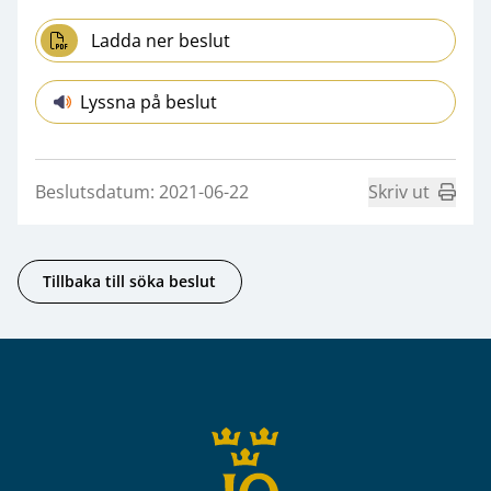
Ladda ner beslut
Lyssna på beslut
Beslutsdatum: 2021-06-22
Skriv ut
Tillbaka till söka beslut
Sidfot