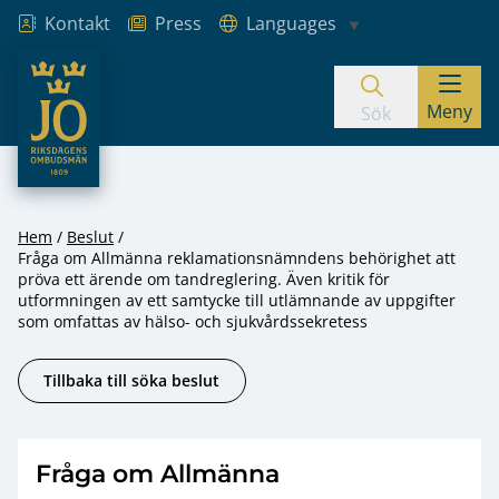
Kontakt
Press
Languages
JO – Riksdagens Ombudsmän
Meny
Hoppa till innehåll
Sök
Hem
Beslut
Fråga om Allmänna reklamationsnämndens behörighet att
pröva ett ärende om tandreglering. Även kritik för
utformningen av ett samtycke till utlämnande av uppgifter
som omfattas av hälso- och sjukvårdssekretess
Tillbaka till söka beslut
Fråga om Allmänna