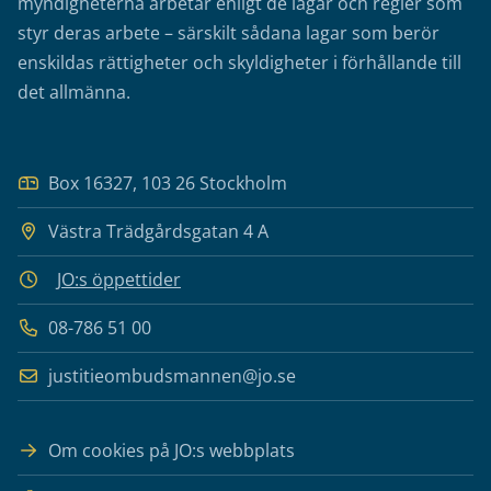
myndigheterna arbetar enligt de lagar och regler som
styr deras arbete – särskilt sådana lagar som berör
enskildas rättigheter och skyldigheter i förhållande till
det allmänna.
Box 16327, 103 26 Stockholm
Västra Trädgårdsgatan 4 A
JO:s öppettider
08-786 51 00
justitieombudsmannen@jo.se
Om cookies på JO:s webbplats