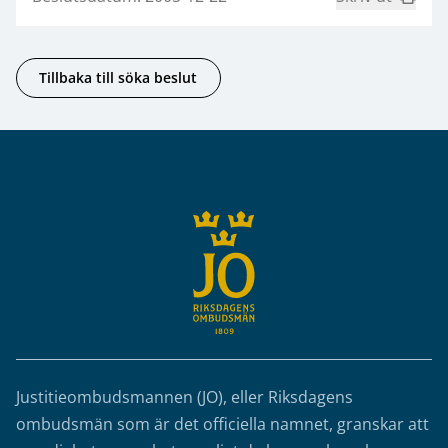
Tillbaka till söka beslut
Sidfot
Justitieombudsmannen (JO), eller Riksdagens
ombudsmän som är det officiella namnet, granskar att