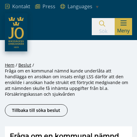
Kontakt
Press
Languages
JO – Riksdagens Ombudsmän
Meny
Hoppa till innehåll
Sök
Hem
Beslut
Fråga om en kommunal nämnd kunde underlåta att
handlägga en ansökan om insats enligt LSS därför att den
enskilde i ansökan hade strukit ett förtryckt medgivande om
att nämnden skulle få inhämta uppgifter från bl.a.
Försäkringskassan och sjukvården
Tillbaka till söka beslut
Fråga om en kommunal nämnd