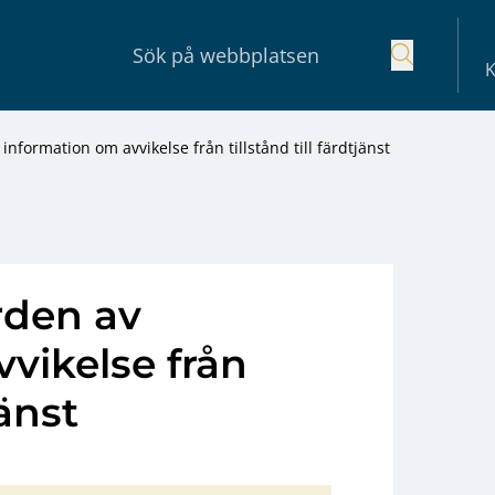
K
nformation om avvikelse från tillstånd till färdtjänst
rden av
vikelse från
jänst