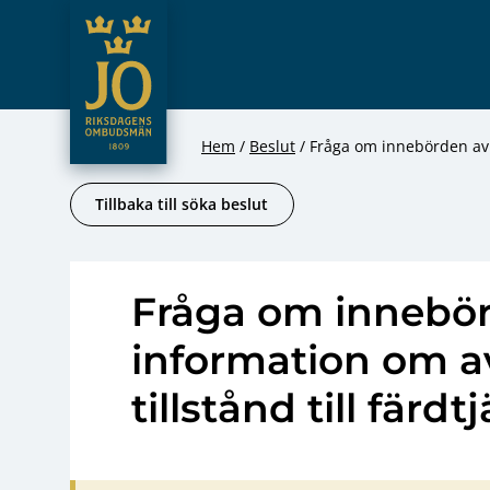
JO – Riksdagens Ombudsmän
Hoppa till innehåll
Hem
Beslut
Fråga om innebörden av i
Tillbaka till söka beslut
Fråga om innebö
information om av
tillstånd till färdt