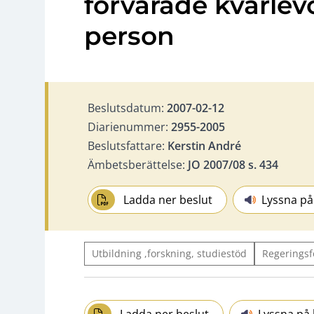
förvarade kvarlevo
person
Beslutsdatum:
2007-02-12
Diarienummer:
2955-2005
Beslutsfattare:
Kerstin André
Ämbetsberättelse:
JO 2007/08 s. 434
Ladda ner beslut
Lyssna på
Utbildning ,forskning, studiestöd
Regeringsf
Ladda ner beslut
Lyssna på 