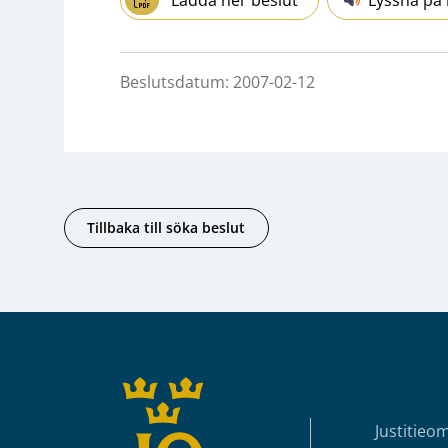
Beslutsdatum: 2007-02-12
Tillbaka till söka beslut
Sidfot
Justitieo