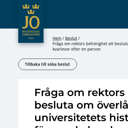
JO – Riksdagens Ombudsmän
Hoppa till innehåll
Hem
Beslut
Fråga om rektors behörighet att beslut
kvarlevor efter en person
Tillbaka till söka beslut
Fråga om rektors 
besluta om överlå
universitetets h