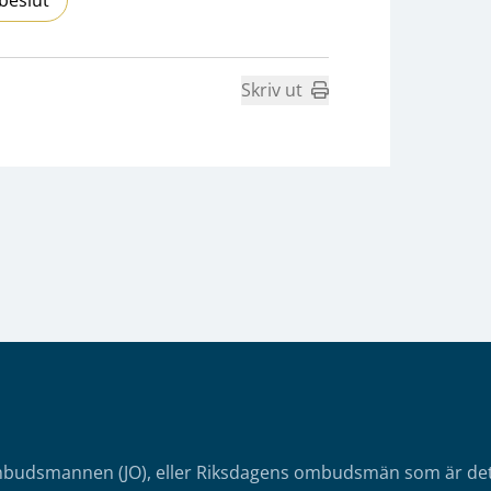
Skriv ut
mbudsmannen (JO), eller Riksdagens ombudsmän som är det o