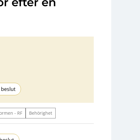
r efter en
 beslut
ormen - RF
Behörighet
beslut