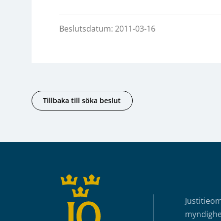
Beslutsdatum: 2011-03-16
Tillbaka till söka beslut
Sidfot
Justitieo
myndighet