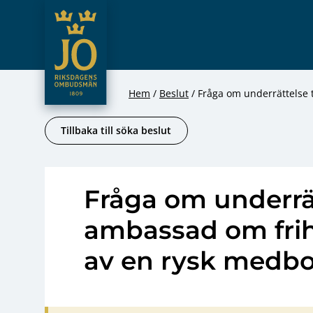
JO – Riksdagens Ombudsmän
Hoppa till innehåll
Hem
Beslut
Fråga om underrättelse 
Tillbaka till söka beslut
Fråga om underrätt
ambassad om fri
av en rysk medb