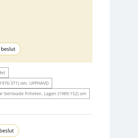
 beslut
det
(1976:371) om. UPPHÄVD
är berövade friheten, Lagen (1989:152) om
beslut