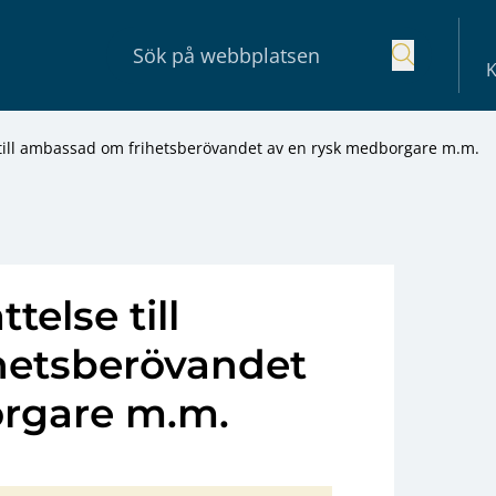
K
till ambassad om frihetsberövandet av en rysk medborgare m.m.
else till
hetsberövandet
orgare m.m.