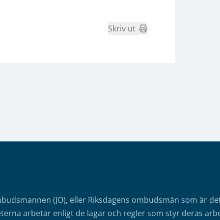
Skriv ut
mbudsmannen (JO), eller Riksdagens ombudsmän som är det o
erna arbetar enligt de lagar och regler som styr deras arbe