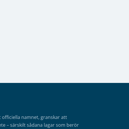
fficiella namnet, granskar att
te – särskilt sådana lagar som berör