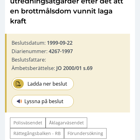
utredningsåtgärder efter det att
en brottmålsdom vunnit laga
kraft
Beslutsdatum:
1999-09-22
Diarienummer:
4267-1997
Beslutsfattare:
Ämbetsberättelse:
JO 2000/01 s.69
Ladda ner beslut
Lyssna på beslut
Polisväsendet
Åklagarväsendet
Rättegångsbalken - RB
Förundersökning