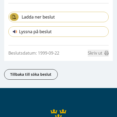
Ladda ner beslut
Lyssna på beslut
Beslutsdatum: 1999-09-22
Skriv ut
Tillbaka till söka beslut
Sidfot