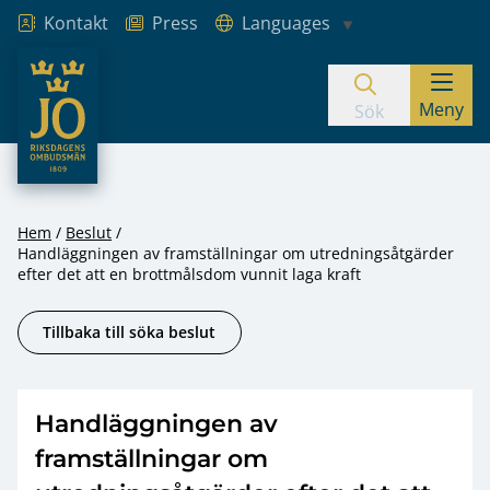
Kontakt
Press
Languages
JO – Riksdagens Ombudsmän
Meny
Hoppa till innehåll
Sök
Hem
Beslut
Handläggningen av framställningar om utredningsåtgärder
efter det att en brottmålsdom vunnit laga kraft
Tillbaka till söka beslut
Handläggningen av
framställningar om