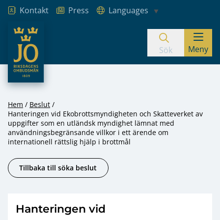
Kontakt
Press
Languages
JO – Riksdagens Ombudsmän
Meny
Hoppa till innehåll
Sök
Hem
Beslut
Hanteringen vid Ekobrottsmyndigheten och Skatteverket av
uppgifter som en utländsk myndighet lämnat med
användningsbegränsande villkor i ett ärende om
internationell rättslig hjälp i brottmål
Tillbaka till söka beslut
Hanteringen vid