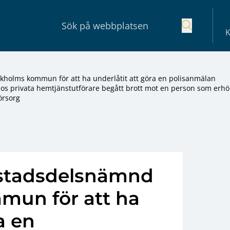
K
ckholms kommun för att ha underlåtit att göra en polisanmälan
os privata hemtjänstutförare begått brott mot en person som erhö
örsorg
ö stadsdelsnämnd
mun för att ha
a en