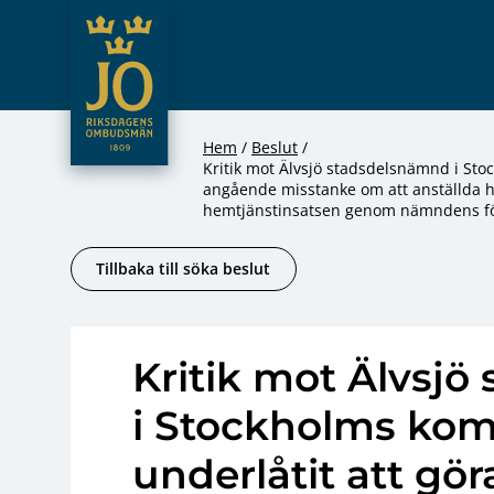
JO – Riksdagens Ombudsmän
Hoppa till innehåll
Hem
Beslut
Kritik mot Älvsjö stadsdelsnämnd i Sto
angående misstanke om att anställda h
hemtjänstinsatsen genom nämndens f
Tillbaka till söka beslut
Kritik mot Älvsj
i Stockholms kom
underlåtit att gör