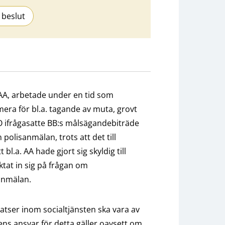
 beslut
 AA, arbetade under en tid som
era för bl.a. tagande av muta, grovt
ll JO ifrågasatte BB:s målsägandebiträde
 polisanmälan, trots att det till
l.a. AA hade gjort sig skyldig till
iktat in sig på frågan om
sanmälan.
nsatser inom socialtjänsten ska vara av
ns ansvar för detta gäller oavsett om