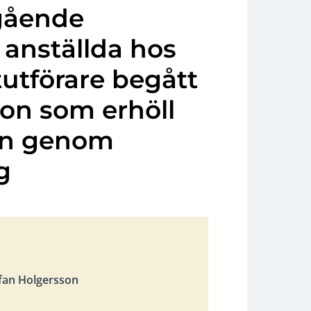
gående
 anställda hos
utförare begått
son som erhöll
en genom
g
fan Holgersson