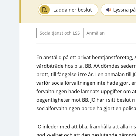
Ladda ner beslut
Lyssna på
Socialtjänst och LSS
Anmälan
En anställd på ett privat hemtjänstföretag,
vårdbiträde hos bl.a. BB. AA dömdes sederm
brott, till fängelse i tre år. I en anmälan ti
varför socialförvaltningen inte hade gjort en
förvaltningen hade lämnats uppgifter om att b
oegentligheter mot BB. JO har i sitt beslut r
socialförvaltningen borde ha gjort en poli
JO inleder med att bl.a. framhålla att alla i
god kvalitet och att den beslutande nämnde