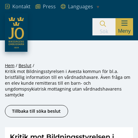
Kontakt
Press
Languages
JO – Riksdagens Ombudsmän
Meny
Hoppa till innehåll
Sök
Hem
Beslut
Kritik mot Bildningsstyrelsen i Avesta kommun för bl.a.
bristfällig information till en vårdnadshavare. Även fråga om
en elev kunde remitteras till en barn- och
ungdomspsykiatrisk mottagning utan vårdnadshavarens
samtycke
Tillbaka till söka beslut
Kritik mot Bildningsstyrelsen i