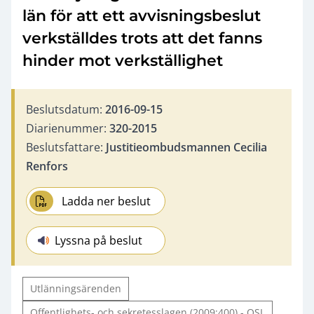
län för att ett avvisningsbeslut
verkställdes trots att det fanns
hinder mot verkställighet
Beslutsdatum:
2016-09-15
Diarienummer:
320-2015
Beslutsfattare:
Justitieombudsmannen Cecilia
Renfors
Ladda ner beslut
Lyssna på beslut
Utlänningsärenden
Offentlighets- och sekretesslagen (2009:400) - OSL