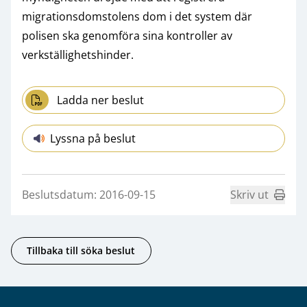
migrationsdomstolens dom i det system där
polisen ska genomföra sina kontroller av
verkställighetshinder.
Ladda ner beslut
Lyssna på beslut
Beslutsdatum: 2016-09-15
Skriv ut
Tillbaka till söka beslut
Sidfot