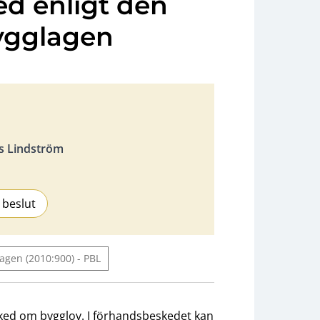
ed enligt den
bygglagen
s Lindström
 beslut
agen (2010:900) - PBL
ed om bygglov. I förhandsbeskedet kan