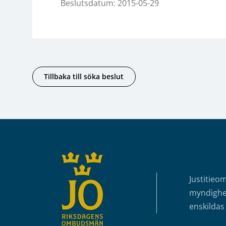
Beslutsdatum: 2015-05-29
Tillbaka till söka beslut
Sidfot
Justitieo
myndighet
enskildas 