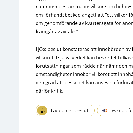
nämnden bestämma de villkor som behövs.
om förhandsbesked angett att ”ett villkor för
om genomförande av kvartersgata för anordna
framgår av avtalet”.
I JO:s beslut konstateras att innebörden a
villkoret. I själva verket kan beskedet tolka
förutsättningar som rådde när nämnden m
omständigheter innebar villkoret att innehå
den grad att beskedet kan anses ha förlora
därför kritik.
Ladda ner beslut
Lyssna på 