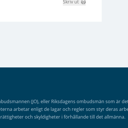
Skriv ut
mbudsmannen (JO), eller Riksdagens ombudsmän som är det o
erna arbetar enligt de lagar och regler som styr deras arbe
rättigheter och skyldigheter i förhållande till det allmänna.