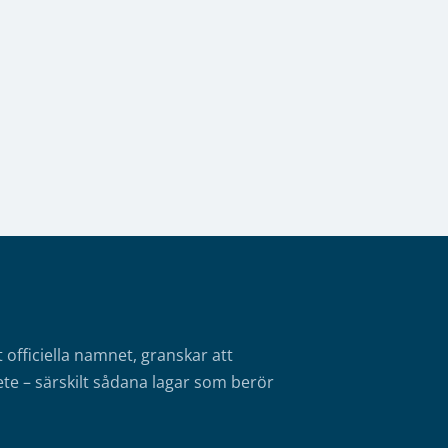
fficiella namnet, granskar att
te – särskilt sådana lagar som berör