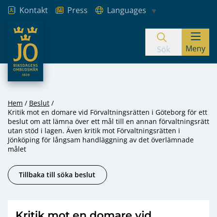
Kontakt
Press
Languages
JO – Riksdagens Ombudsmän
Meny
Hoppa till innehåll
Sök
Hem
Beslut
Kritik mot en domare vid Förvaltningsrätten i Göteborg för ett
beslut om att lämna över ett mål till en annan förvaltningsrätt
utan stöd i lagen. Även kritik mot Förvaltningsrätten i
Jönköping för långsam handläggning av det överlämnade
målet
Tillbaka till söka beslut
Kritik mot en domare vid