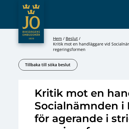
JO – Riksdagens Ombudsmän
Hoppa till innehåll
Hem
Beslut
Kritik mot en handläggare vid Socialnä
regeringsformen
Tillbaka till söka beslut
Kritik mot en han
Socialnämnden i
för agerande i str