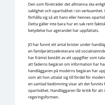
Den som företräder det allmänna ska enligt
saklighet och opartiskhet i sin verksamhet. 
förhålla sig så att hans eller hennes oparti
Detta gäller inte bara hur en sak rent fakti
betydelse hur agerandet har uppfattats.
JO har funnit ett antal brister under hand
en familjerättssekreterare vid socialnämnde
har främst bestått av att uppgifter som tal
att faderns begäran om information har han
handläggaren på moderns begäran har upprä
som att hon uttalat sig till fördel för modern
en samlad bedömning visar att det funnits f
opartiskhet. Handläggaren får kritik för att i
regeringsformen.