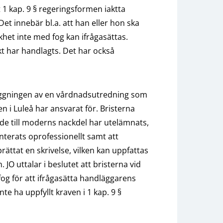
 1 kap. 9 § regeringsformen iaktta
Det innebär bl.a. att han eller hon ska
skhet inte med fog kan ifrågasättas.
skt har handlagts. Det har också
läggningen av en vårdnadsutredning som
n i Luleå har ansvarat för. Bristerna
ade till moderns nackdel har utelämnats,
terats oprofessionellt samt att
ttat en skrivelse, vilken kan uppfattas
. JO uttalar i beslutet att bristerna vid
og för att ifrågasätta handläggarens
nte ha uppfyllt kraven i 1 kap. 9 §