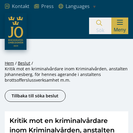
Kontakt
Press
Languages
JO – Riksdagens Ombudsmän
Meny
Hoppa till innehåll
Sök
Hem
Beslut
Kritik mot en kriminalvårdare inom Kriminalvården, anstalten
Johannesberg, för hennes agerande i anstaltens
brottsofferslussverksamhet m.m.
Tillbaka till söka beslut
Kritik mot en kriminalvårdare
inom Kriminalvården, anstalten