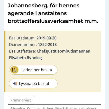
Johannesberg, för hennes
agerande i anstaltens
brottsofferslussverksamhet m.m.
Beslutsdatum:
2019-09-20
Diarienummer:
1852-2018
Beslutsfattare:
Chefsjustitieombudsmannen
Elisabeth Rynning
Ladda ner beslut
Lyssna på beslut
Kriminalvård
Fängelse, Kriminalvårdens föreskrifter och allmänna