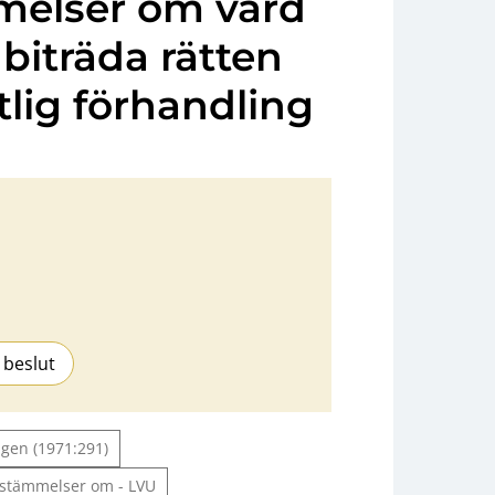
melser om vård
 biträda rätten
lig förhandling
 beslut
agen (1971:291)
bestämmelser om - LVU