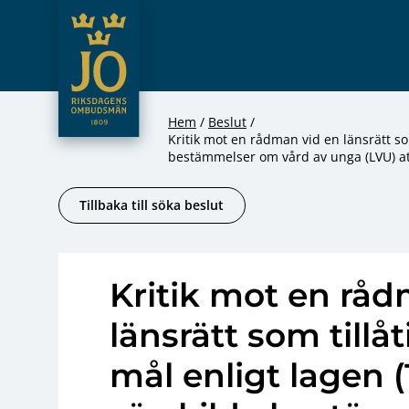
JO – Riksdagens Ombudsmän
Hoppa till innehåll
Hem
Beslut
Kritik mot en rådman vid en länsrätt som
bestämmelser om vård av unga (LVU) att
Tillbaka till söka beslut
Kritik mot en råd
länsrätt som tillåt
mål enligt lagen 