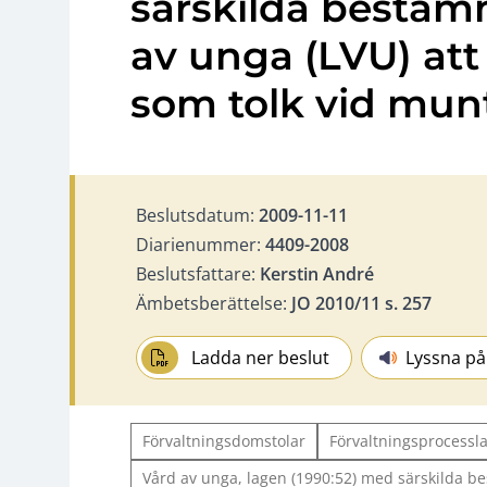
särskilda bestäm
av unga (LVU) att
som tolk vid munt
Beslutsdatum:
2009-11-11
Diarienummer:
4409-2008
Beslutsfattare:
Kerstin André
Ämbetsberättelse:
JO 2010/11 s. 257
Ladda ner beslut
Lyssna på
Förvaltningsdomstolar
Förvaltningsprocessl
Vård av unga, lagen (1990:52) med särskilda 