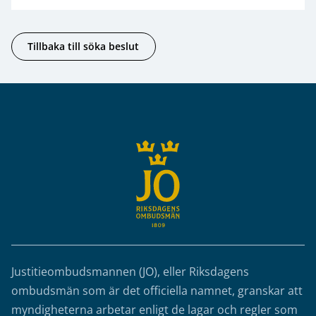
Tillbaka till söka beslut
Sidfot
Justitieombudsmannen (JO), eller Riksdagens
ombudsmän som är det officiella namnet, granskar att
myndigheterna arbetar enligt de lagar och regler som