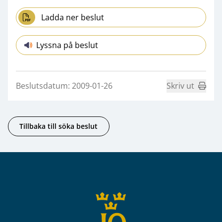
Ladda ner beslut
Lyssna på beslut
Beslutsdatum: 2009-01-26
Skriv ut
Tillbaka till söka beslut
Sidfot