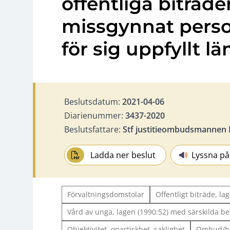
offentliga biträd
missgynnat perso
för sig uppfyllt 
Beslutsdatum:
2021-04-06
Diarienummer:
3437-2020
Beslutsfattare:
Stf justitieombudsmannen L
Ladda ner beslut
Lyssna på
Förvaltningsdomstolar
Offentligt biträde, l
Vård av unga, lagen (1990:52) med särskilda 
Objektivitet, opartiskhet, saklighet
Ombud/bi