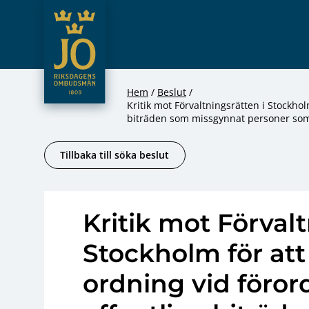
JO – Riksdagens Ombudsmän
Hoppa till innehåll
Hem
Beslut
Kritik mot Förvaltningsrätten i Stockho
biträden som missgynnat personer som i
Tillbaka till söka beslut
Kritik mot Förvalt
Stockholm för att
ordning vid föro