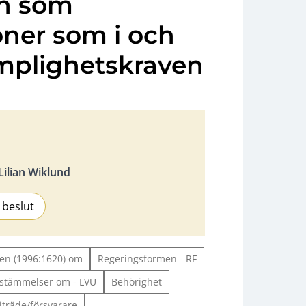
en som
ner som i och
lämplighetskraven
ilian Wiklund
 beslut
agen (1996:1620) om
Regeringsformen - RF
bestämmelser om - LVU
Behörighet
träde/försvarare