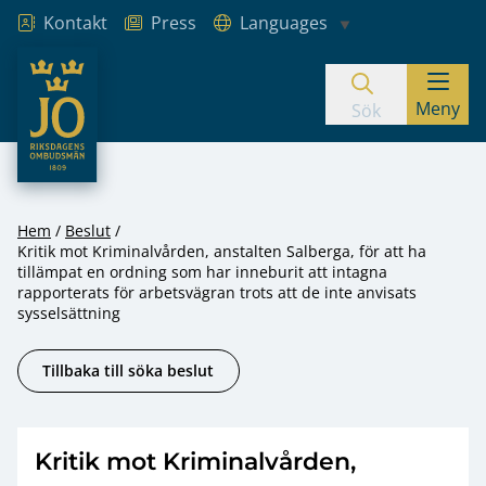
Kontakt
Press
Languages
JO – Riksdagens Ombudsmän
Meny
Hoppa till innehåll
Sök
Hem
Beslut
Kritik mot Kriminalvården, anstalten Salberga, för att ha
tillämpat en ordning som har inneburit att intagna
rapporterats för arbetsvägran trots att de inte anvisats
sysselsättning
Tillbaka till söka beslut
Kritik mot Kriminalvården,