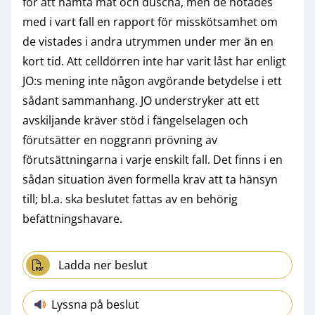
för att hämta mat och duscha, men de hotades
med i vart fall en rapport för misskötsamhet om
de vistades i andra utrymmen under mer än en
kort tid. Att celldörren inte har varit låst har enligt
JO:s mening inte någon avgörande betydelse i ett
sådant sammanhang. JO understryker att ett
avskiljande kräver stöd i fängelselagen och
förutsätter en noggrann prövning av
förutsättningarna i varje enskilt fall. Det finns i en
sådan situation även formella krav att ta hänsyn
till; bl.a. ska beslutet fattas av en behörig
befattningshavare.
Ladda ner beslut
Lyssna på beslut