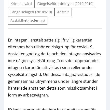
Kriminalvård
Fängelseförordningen (2010:2010)
Fängelselagen (2010:610)
Anstalt
Avskildhet (isolering)
En intagen i anstalt satte sig i frivillig karantän
eftersom han tillhör en riskgrupp för covid-19.
Anstalten godtog detta och den intagne anvisades
inte någon sysselsättning. Trots det uppmanades
intagna i karantän att vistas i sina celler under
sysselsättningstid. Om dessa intagna vistades i de
gemensamma utrymmena under längre stunder
hanterade anstalten detta som misskötsamhet i
form av arbetsvägran.
JO konstaterar att det inte har funnits grund för